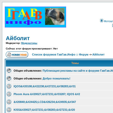
Фотоа
Айболит
Модератор:
Модераторы
Сейчас этот форум просматривают: Нет
Список форумов ГавГав.Инфо :: Форум
->
Айболит
Темы
Общее объявление:
Публикация рекламы на сайте и форуме ГавГав.
Общее объявление:
Добро пожаловать!
IQOS&#20108;&#22238;&#27231;&#38283;&#31
Ploom Aura &#20027;&#27231;&#33287; IQOS &#2
&#20840;&#24425;LCD&#26234;&#24935;&#347
KISS&#20027;&#27231;&#38283;&#27231;&#20