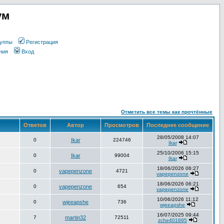
ум
уппы
Регистрация
ния
Вход
Отметить все темы как прочтённые
Ответов
Автор
Просмотров
Последнее сообщение
28/05/2008 14:07
0
Ikar
224746
Ikar
25/10/2006 15:15
0
Ikar
99004
Ikar
18/06/2026 06:27
0
vapepenzone
4721
vapepenzone
18/06/2026 06:21
0
vapepenzone
654
vapepenzone
10/06/2026 11:12
0
wjeeapshe
736
wjeeapshe
16/07/2025 09:44
7
martin32
72511
zche401895