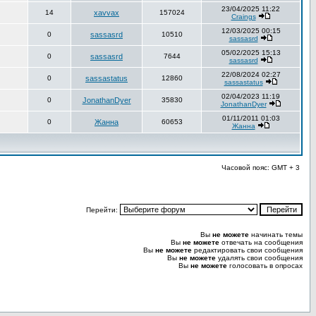
23/04/2025 11:22
14
xavvax
157024
Craings
12/03/2025 00:15
0
sassasrd
10510
sassasrd
05/02/2025 15:13
0
sassasrd
7644
sassasrd
22/08/2024 02:27
0
sassastatus
12860
sassastatus
02/04/2023 11:19
0
JonathanDyer
35830
JonathanDyer
01/11/2011 01:03
0
Жанна
60653
Жанна
Часовой пояс: GMT + 3
Перейти:
Вы
не можете
начинать темы
Вы
не можете
отвечать на сообщения
Вы
не можете
редактировать свои сообщения
Вы
не можете
удалять свои сообщения
Вы
не можете
голосовать в опросах