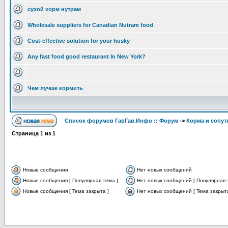
сухой корм нутрам
Wholesale suppliers for Canadian Nutram food
Cost-effective solution for your husky
Any fast food good restaurant In New York?
Чем лучше кормить
Список форумов ГавГав.Инфо :: Форум
->
Корма и сопут
Страница
1
из
1
Новые сообщения
Нет новых сообщений
Новые сообщения [ Популярная тема ]
Нет новых сообщений [ Популярная 
Новые сообщения [ Тема закрыта ]
Нет новых сообщений [ Тема закрыта