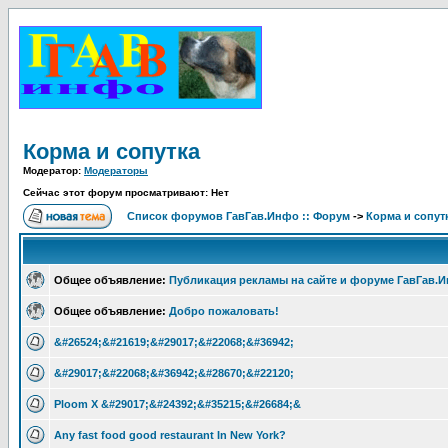
Корма и сопутка
Модератор:
Модераторы
Сейчас этот форум просматривают: Нет
Список форумов ГавГав.Инфо :: Форум
->
Корма и сопут
Общее объявление:
Публикация рекламы на сайте и форуме ГавГав.
Общее объявление:
Добро пожаловать!
&#26524;&#21619;&#29017;&#22068;&#36942;
&#29017;&#22068;&#36942;&#28670;&#22120;
Ploom X &#29017;&#24392;&#35215;&#26684;&
Any fast food good restaurant In New York?