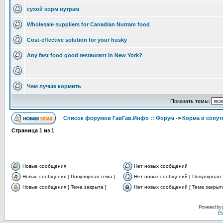
сухой корм нутрам
Wholesale suppliers for Canadian Nutram food
Cost-effective solution for your husky
Any fast food good restaurant In New York?
Чем лучше кормить
Показать темы:
Список форумов ГавГав.Инфо :: Форум
->
Корма и сопут
Страница
1
из
1
Новые сообщения
Нет новых сообщений
Новые сообщения [ Популярная тема ]
Нет новых сообщений [ Популярная 
Новые сообщения [ Тема закрыта ]
Нет новых сообщений [ Тема закрыта
Powered by
Ру