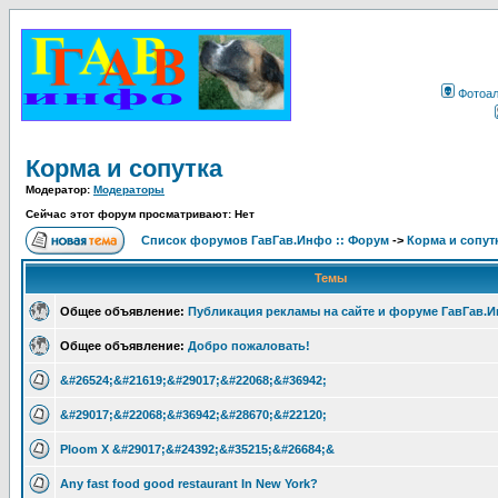
Фотоа
Корма и сопутка
Модератор:
Модераторы
Сейчас этот форум просматривают: Нет
Список форумов ГавГав.Инфо :: Форум
->
Корма и сопут
Темы
Общее объявление:
Публикация рекламы на сайте и форуме ГавГав.
Общее объявление:
Добро пожаловать!
&#26524;&#21619;&#29017;&#22068;&#36942;
&#29017;&#22068;&#36942;&#28670;&#22120;
Ploom X &#29017;&#24392;&#35215;&#26684;&
Any fast food good restaurant In New York?