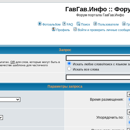
ГавГав.Инфо :: Фор
Форум портала ГавГав.Инфо
Фотоальбом
FAQ
Поиск
Пользователи
Гр
Профиль
Войти и проверить личные сообще
Запрос
ьтатах,
OR
для слов, которые могут быть в
Искать любое слово/поиск с языком з
 качестве шаблона для частичного
Искать все слова
Параметры запроса
Время размещения:
Упорядочить по: