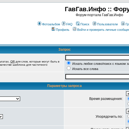
ГавГав.Инфо :: Фор
Форум портала ГавГав.Инфо
Фотоальбом
FAQ
Поиск
Пользователи
Гр
Профиль
Войти и проверить личные сообще
Запрос
ьтатах,
OR
для слов, которые могут быть в
Искать любое слово/поиск с языком з
 качестве шаблона для частичного
Искать все слова
Параметры запроса
Время размещения:
Упорядочить по: