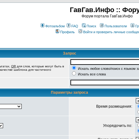
ГавГав.Инфо :: Фор
Форум портала ГавГав.Инфо
Фотоальбом
FAQ
Поиск
Пользователи
Гр
Профиль
Войти и проверить личные сообще
Запрос
ьтатах,
OR
для слов, которые могут быть в
Искать любое слово/поиск с языком з
 качестве шаблона для частичного
Искать все слова
Параметры запроса
Время размещения:
Упорядочить по: