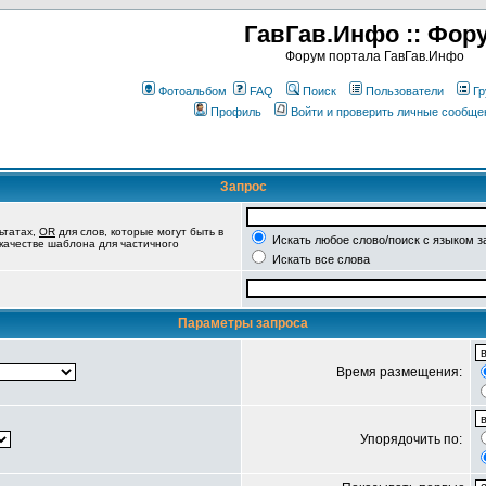
ГавГав.Инфо :: Фор
Форум портала ГавГав.Инфо
Фотоальбом
FAQ
Поиск
Пользователи
Гр
Профиль
Войти и проверить личные сообще
Запрос
ьтатах,
OR
для слов, которые могут быть в
Искать любое слово/поиск с языком з
 качестве шаблона для частичного
Искать все слова
Параметры запроса
Время размещения:
Упорядочить по: