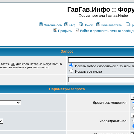
ГавГав.Инфо :: Фор
Форум портала ГавГав.Инфо
Фотоальбом
FAQ
Поиск
Пользователи
Гр
Профиль
Войти и проверить личные сообще
Запрос
ьтатах,
OR
для слов, которые могут быть в
Искать любое слово/поиск с языком з
 качестве шаблона для частичного
Искать все слова
Параметры запроса
Время размещения:
Упорядочить по: