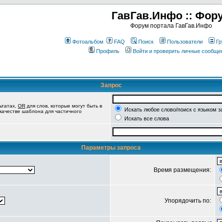
ГавГав.Инфо :: Фор
Форум портала ГавГав.Инфо
Фотоальбом
FAQ
Поиск
Пользователи
Гр
Профиль
Войти и проверить личные сообще
Запрос
ьтатах,
OR
для слов, которые могут быть в
Искать любое слово/поиск с языком з
 качестве шаблона для частичного
Искать все слова
Параметры запроса
Время размещения:
Упорядочить по: