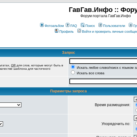
ГавГав.Инфо :: Фор
Форум портала ГавГав.Инфо
Фотоальбом
FAQ
Поиск
Пользователи
Гр
Профиль
Войти и проверить личные сообще
Запрос
ьтатах,
OR
для слов, которые могут быть в
Искать любое слово/поиск с языком з
 качестве шаблона для частичного
Искать все слова
Параметры запроса
Время размещения:
Упорядочить по: