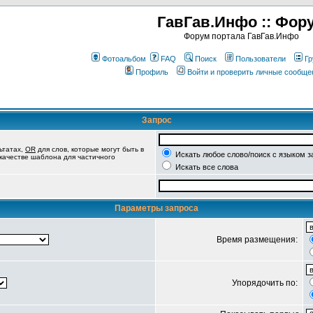
ГавГав.Инфо :: Фор
Форум портала ГавГав.Инфо
Фотоальбом
FAQ
Поиск
Пользователи
Гр
Профиль
Войти и проверить личные сообще
Запрос
ьтатах,
OR
для слов, которые могут быть в
Искать любое слово/поиск с языком з
 качестве шаблона для частичного
Искать все слова
Параметры запроса
Время размещения:
Упорядочить по: