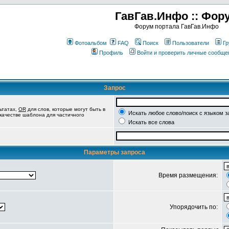
ГавГав.Инфо :: Фор
Форум портала ГавГав.Инфо
Фотоальбом
FAQ
Поиск
Пользователи
Гр
Профиль
Войти и проверить личные сообще
Запрос
ьтатах,
OR
для слов, которые могут быть в
Искать любое слово/поиск с языком з
 качестве шаблона для частичного
Искать все слова
Параметры запроса
Время размещения:
Упорядочить по: