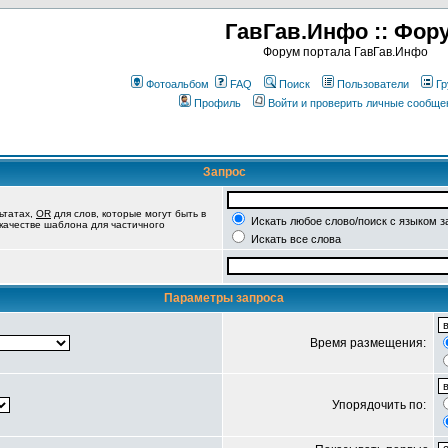
ГавГав.Инфо :: Фор
Форум портала ГавГав.Инфо
Фотоальбом
FAQ
Поиск
Пользователи
Гр
Профиль
Войти и проверить личные сообще
Запрос
ьтатах,
OR
для слов, которые могут быть в
Искать любое слово/поиск с языком з
 качестве шаблона для частичного
Искать все слова
Параметры запроса
Время размещения:
Упорядочить по: