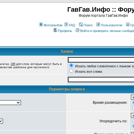
ГавГав.Инфо :: Фор
Форум портала ГавГав.Инфо
Фотоальбом
FAQ
Поиск
Пользователи
Гр
Профиль
Войти и проверить личные сообще
Запрос
ьтатах,
OR
для слов, которые могут быть в
Искать любое слово/поиск с языком з
 качестве шаблона для частичного
Искать все слова
Параметры запроса
Время размещения:
Упорядочить по: