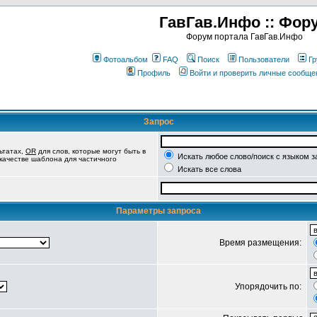
ГавГав.Инфо :: Фор
Форум портала ГавГав.Инфо
Фотоальбом
FAQ
Поиск
Пользователи
Гр
Профиль
Войти и проверить личные сообще
Запрос
ьтатах,
OR
для слов, которые могут быть в
Искать любое слово/поиск с языком з
 качестве шаблона для частичного
Искать все слова
Параметры запроса
Время размещения:
Упорядочить по: