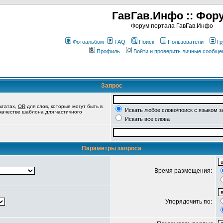
ГавГав.Инфо :: Фор
Форум портала ГавГав.Инфо
Фотоальбом
FAQ
Поиск
Пользователи
Гр
Профиль
Войти и проверить личные сообще
Запрос
ьтатах,
OR
для слов, которые могут быть в
Искать любое слово/поиск с языком з
 качестве шаблона для частичного
Искать все слова
Параметры запроса
Время размещения:
Упорядочить по: