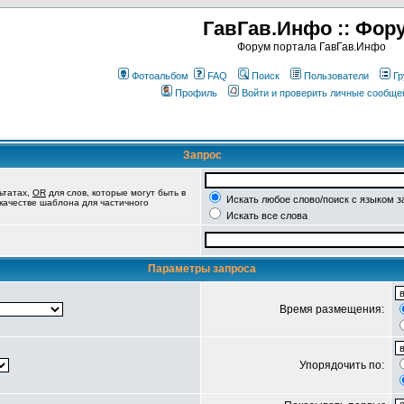
ГавГав.Инфо :: Фор
Форум портала ГавГав.Инфо
Фотоальбом
FAQ
Поиск
Пользователи
Гр
Профиль
Войти и проверить личные сообще
Запрос
ьтатах,
OR
для слов, которые могут быть в
Искать любое слово/поиск с языком з
 качестве шаблона для частичного
Искать все слова
Параметры запроса
Время размещения:
Упорядочить по: