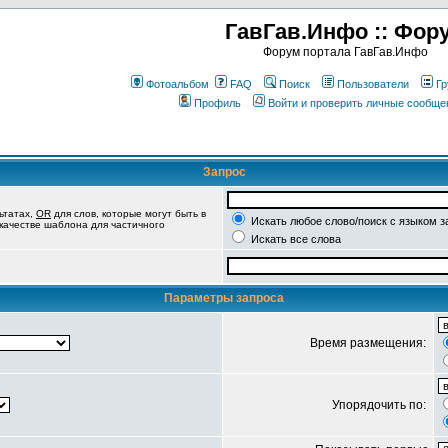
ГавГав.Инфо :: Фор
Форум портала ГавГав.Инфо
Фотоальбом
FAQ
Поиск
Пользователи
Гр
Профиль
Войти и проверить личные сообще
Запрос
ьтатах,
OR
для слов, которые могут быть в
Искать любое слово/поиск с языком з
 качестве шаблона для частичного
Искать все слова
Параметры запроса
Время размещения:
Упорядочить по: