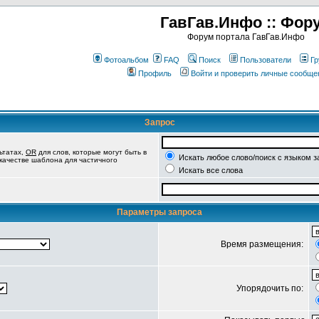
ГавГав.Инфо :: Фор
Форум портала ГавГав.Инфо
Фотоальбом
FAQ
Поиск
Пользователи
Гр
Профиль
Войти и проверить личные сообще
Запрос
ьтатах,
OR
для слов, которые могут быть в
Искать любое слово/поиск с языком з
 качестве шаблона для частичного
Искать все слова
Параметры запроса
Время размещения:
Упорядочить по: