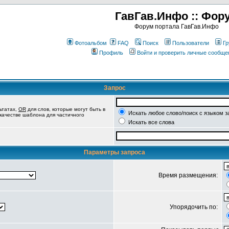
ГавГав.Инфо :: Фор
Форум портала ГавГав.Инфо
Фотоальбом
FAQ
Поиск
Пользователи
Гр
Профиль
Войти и проверить личные сообще
Запрос
ьтатах,
OR
для слов, которые могут быть в
Искать любое слово/поиск с языком з
 качестве шаблона для частичного
Искать все слова
Параметры запроса
Время размещения:
Упорядочить по: