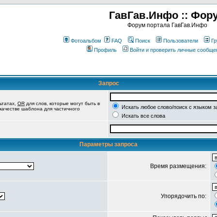
ГавГав.Инфо :: Фор
Форум портала ГавГав.Инфо
Фотоальбом
FAQ
Поиск
Пользователи
Гр
Профиль
Войти и проверить личные сообще
Запрос
ьтатах,
OR
для слов, которые могут быть в
Искать любое слово/поиск с языком з
 качестве шаблона для частичного
Искать все слова
Параметры запроса
Время размещения:
Упорядочить по: