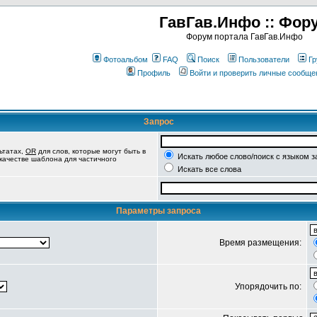
ГавГав.Инфо :: Фор
Форум портала ГавГав.Инфо
Фотоальбом
FAQ
Поиск
Пользователи
Гр
Профиль
Войти и проверить личные сообще
Запрос
ьтатах,
OR
для слов, которые могут быть в
Искать любое слово/поиск с языком з
 качестве шаблона для частичного
Искать все слова
Параметры запроса
Время размещения:
Упорядочить по: