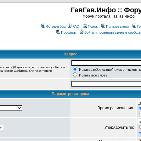
ГавГав.Инфо :: Фор
Форум портала ГавГав.Инфо
Фотоальбом
FAQ
Поиск
Пользователи
Гр
Профиль
Войти и проверить личные сообще
Запрос
ьтатах,
OR
для слов, которые могут быть в
Искать любое слово/поиск с языком з
 качестве шаблона для частичного
Искать все слова
Параметры запроса
Время размещения:
Упорядочить по: