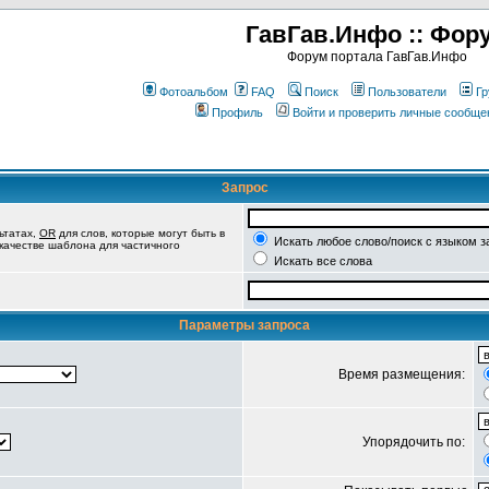
ГавГав.Инфо :: Фор
Форум портала ГавГав.Инфо
Фотоальбом
FAQ
Поиск
Пользователи
Гр
Профиль
Войти и проверить личные сообще
Запрос
ьтатах,
OR
для слов, которые могут быть в
Искать любое слово/поиск с языком з
 качестве шаблона для частичного
Искать все слова
Параметры запроса
Время размещения:
Упорядочить по: