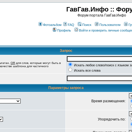
ГавГав.Инфо :: Фор
Форум портала ГавГав.Инфо
Фотоальбом
FAQ
Поиск
Пользователи
Гр
Профиль
Войти и проверить личные сообще
Запрос
ьтатах,
OR
для слов, которые могут быть в
Искать любое слово/поиск с языком з
 качестве шаблона для частичного
Искать все слова
Параметры запроса
Время размещения:
Упорядочить по: