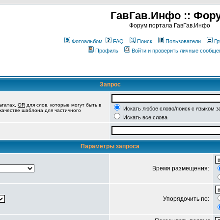
ГавГав.Инфо :: Фор
Форум портала ГавГав.Инфо
Фотоальбом
FAQ
Поиск
Пользователи
Гр
Профиль
Войти и проверить личные сообще
Запрос
ьтатах,
OR
для слов, которые могут быть в
Искать любое слово/поиск с языком з
 качестве шаблона для частичного
Искать все слова
Параметры запроса
Время размещения:
Упорядочить по: