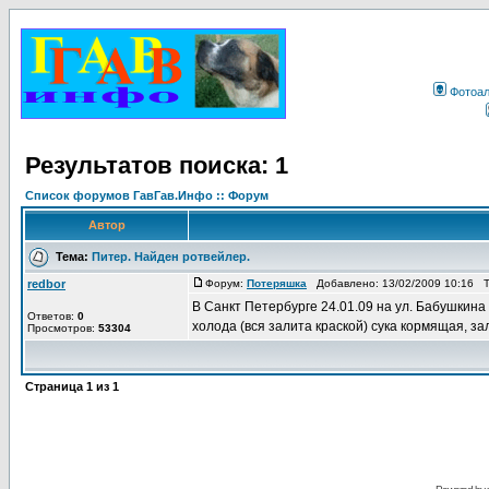
Фотоа
Результатов поиска: 1
Список форумов ГавГав.Инфо :: Форум
Автор
Тема:
Питер. Найден ротвейлер.
redbor
Форум:
Потеряшка
Добавлено: 13/02/2009 10:16 
В Санкт Петербурге 24.01.09 на ул. Бабушкина
Ответов:
0
холода (вся залита краской) сука кормящая, за
Просмотров:
53304
Страница
1
из
1