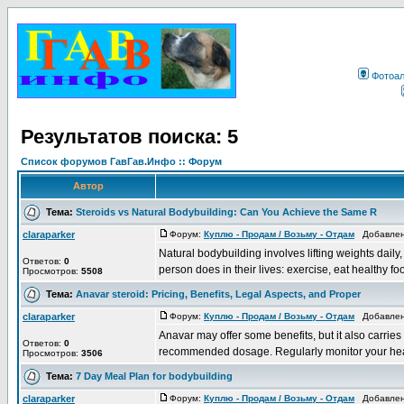
Фотоа
Результатов поиска: 5
Список форумов ГавГав.Инфо :: Форум
Автор
Тема:
Steroids vs Natural Bodybuilding: Can You Achieve the Same R
claraparker
Форум:
Куплю - Продам / Возьму - Отдам
Добавлено
Natural bodybuilding involves lifting weights dail
Ответов:
0
person does in their lives: exercise, eat healthy foo
Просмотров:
5508
Тема:
Anavar steroid: Pricing, Benefits, Legal Aspects, and Proper
claraparker
Форум:
Куплю - Продам / Возьму - Отдам
Добавлено
Anavar may offer some benefits, but it also carrie
Ответов:
0
recommended dosage. Regularly monitor your healt
Просмотров:
3506
Тема:
7 Day Meal Plan for bodybuilding
claraparker
Форум:
Куплю - Продам / Возьму - Отдам
Добавлено