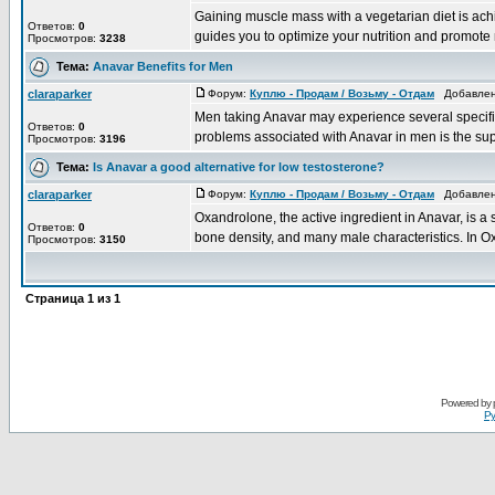
Gaining muscle mass with a vegetarian diet is ach
Ответов:
0
guides you to optimize your nutrition and promote m
Просмотров:
3238
Тема:
Anavar Benefits for Men
claraparker
Форум:
Куплю - Продам / Возьму - Отдам
Добавлено
Men taking Anavar may experience several specific
Ответов:
0
problems associated with Anavar in men is the supp
Просмотров:
3196
Тема:
Is Anavar a good alternative for low testosterone?
claraparker
Форум:
Куплю - Продам / Возьму - Отдам
Добавлено
Oxandrolone, the active ingredient in Anavar, is a
Ответов:
0
bone density, and many male characteristics. In Ox
Просмотров:
3150
Страница
1
из
1
Powered by
Ру