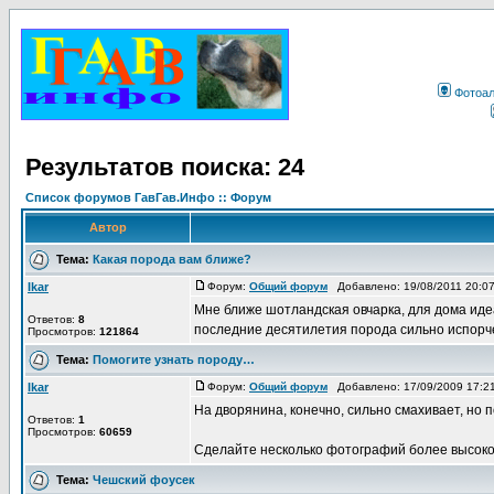
Фотоа
Результатов поиска: 24
Список форумов ГавГав.Инфо :: Форум
Автор
Тема:
Какая порода вам ближе?
Ikar
Форум:
Общий форум
Добавлено: 19/08/2011 20:0
Мне ближе шотландская овчарка, для дома идеа
Ответов:
8
последние десятилетия порода сильно испорчен
Просмотров:
121864
Тема:
Помогите узнать породу…
Ikar
Форум:
Общий форум
Добавлено: 17/09/2009 17:
На дворянина, конечно, сильно смахивает, но 
Ответов:
1
Просмотров:
60659
Сделайте несколько фотографий более высокого 
Тема:
Чешский фоусек