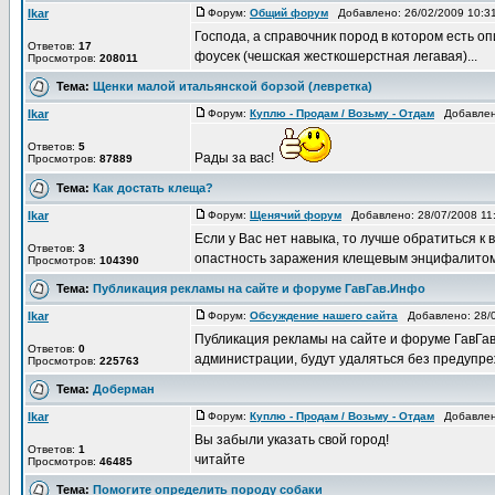
Ikar
Форум:
Общий форум
Добавлено: 26/02/2009 10:
Господа, а справочник пород в котором есть оп
Ответов:
17
фоусек (чешская жесткошерстная легавая)...
Просмотров:
208011
Тема:
Щенки малой итальянской борзой (левретка)
Ikar
Форум:
Куплю - Продам / Возьму - Отдам
Добавлено
Ответов:
5
Рады за вас!
Просмотров:
87889
Тема:
Как достать клеща?
Ikar
Форум:
Щенячий форум
Добавлено: 28/07/2008 11
Если у Вас нет навыка, то лучше обратиться к в
Ответов:
3
опастность заражения клещевым энцифалитом, 
Просмотров:
104390
Тема:
Публикация рекламы на сайте и форуме ГавГав.Инфо
Ikar
Форум:
Обсуждение нашего сайта
Добавлено: 28/0
Публикация рекламы на сайте и форуме ГавГа
Ответов:
0
администрации, будут удаляться без предупреж
Просмотров:
225763
Тема:
Доберман
Ikar
Форум:
Куплю - Продам / Возьму - Отдам
Добавлено
Вы забыли указать свой город!
Ответов:
1
читайте
Просмотров:
46485
Тема:
Помогите определить породу собаки