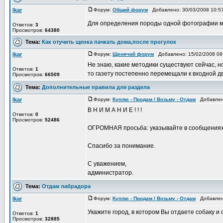
Ikar
Форум:
Общий форум
Добавлено: 30/03/2008 10:
Для определения породы одной фотографии мало
Ответов:
3
Просмотров:
64380
Тема:
Как отучить щенка пачкать дома,после прогулок
Ikar
Форум:
Щенячий форум
Добавлено: 15/02/2008 0
Не знаю, какие методики существуют сейчас, но
Ответов:
1
то газету постепенно перемещали к входной двер
Просмотров:
66509
Тема:
Дополнительные правила для раздела
Ikar
Форум:
Куплю - Продам / Возьму - Отдам
Добавлено
В Н И М А Н И Е ! ! !
Ответов:
0
Просмотров:
52486
ОГРОМНАЯ просьба: указывайте в сообщениях о 
Спасибо за понимание.
С уважением,
администратор.
Тема:
Отдам лабрадора
Ikar
Форум:
Куплю - Продам / Возьму - Отдам
Добавлено
Укажите город, в котором Вы отдаете собаку и с
Ответов:
1
Просмотров:
32885