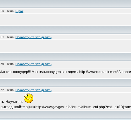
3:26 Тема:
Шрэк
7:01 Тема:
Посоветуйте что делать
9:50 Тема:
Посоветуйте что делать
Миттельшнауцер!!! Миттельшнауцер вот здесь: http://www.rus-rastr.com/ А пор
4:52 Тема:
Посоветуйте что делать
сть. Научитесь
выкладывайте в [url=http://www.gavgav.info/forum/album_cat.php?cat_id=10]гале