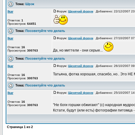
Тема:
Шрэк
Ikar
Форум:
Щенячий форум
Добавлено: 22/12/2007 2
Ответов:
1
Просмотров:
64451
Тема:
Посоветуйте что делать
Ikar
Форум:
Щенячий форум
Добавлено: 27/10/2007 0
Ответов:
16
Да, но миттели - они серые...
Просмотров:
300763
Тема:
Посоветуйте что делать
Ikar
Форум:
Щенячий форум
Добавлено: 26/10/2007 0
Татьяна, фотка хорошая, спасибо, но.. Это НЕ 
Ответов:
16
Просмотров:
300763
Тема:
Посоветуйте что делать
Ikar
Форум:
Щенячий форум
Добавлено: 25/10/2007 1
Ответов:
16
"Не боги горшки обжигают" (с) народная мудро
Просмотров:
300763
Кстати, будут (или есть) фотографии питомца - 
Страница
1
из
2