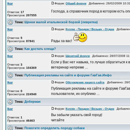
Ikar
Форум:
Общий форум
Добавлено: 26/02/2009 10:
Господа, а справочник пород в котором есть оп
Ответов:
17
Просмотров:
207555
Тема:
Щенки малой итальянской борзой (левретка)
Ikar
Форум:
Куплю - Продам / Возьму - Отдам
Добавлено
Ответов:
5
Рады за вас!
Просмотров:
87841
Тема:
Как достать клеща?
Ikar
Форум:
Щенячий форум
Добавлено: 28/07/2008 11
Если у Вас нет навыка, то лучше обратиться к 
Ответов:
3
ветеринар непреме ...
Просмотров:
104369
Тема:
Публикация рекламы на сайте и форуме ГавГав.Инфо
Ikar
Форум:
Обсуждение нашего сайта
Добавлено: 28/0
Публикация рекламы на сайте и форуме ГавГа
Ответов:
0
пользователи, их опублико ...
Просмотров:
224940
Тема:
Доберман
Ikar
Форум:
Куплю - Продам / Возьму - Отдам
Добавлено
Вы забыли указать свой город!
Ответов:
1
читайте
Просмотров:
46463
Тема:
Помогите определить породу собаки