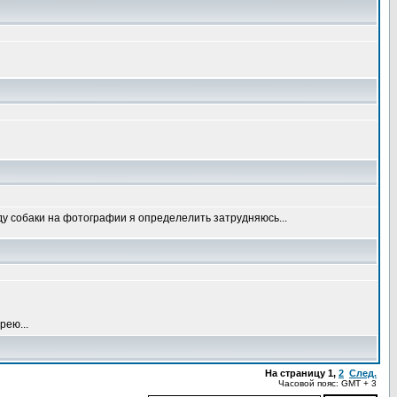
оду собаки на фотографии я определелить затрудняюсь...
рею...
На страницу
1
,
2
След.
Часовой пояс: GMT + 3