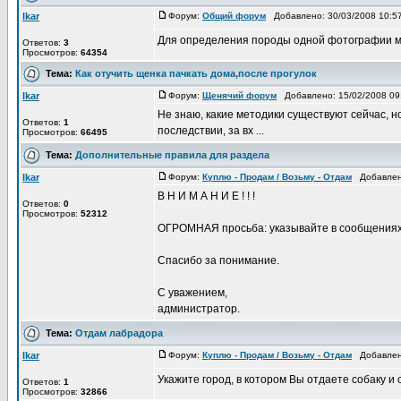
Ikar
Форум:
Общий форум
Добавлено: 30/03/2008 10:
Для определения породы одной фотографии мало
Ответов:
3
Просмотров:
64354
Тема:
Как отучить щенка пачкать дома,после прогулок
Ikar
Форум:
Щенячий форум
Добавлено: 15/02/2008 0
Не знаю, какие методики существуют сейчас, но
Ответов:
1
последствии, за вх ...
Просмотров:
66495
Тема:
Дополнительные правила для раздела
Ikar
Форум:
Куплю - Продам / Возьму - Отдам
Добавлено
В Н И М А Н И Е ! ! !
Ответов:
0
Просмотров:
52312
ОГРОМНАЯ просьба: указывайте в сообщениях о 
Спасибо за понимание.
С уважением,
администратор.
Тема:
Отдам лабрадора
Ikar
Форум:
Куплю - Продам / Возьму - Отдам
Добавлено
Укажите город, в котором Вы отдаете собаку и с
Ответов:
1
Просмотров:
32866