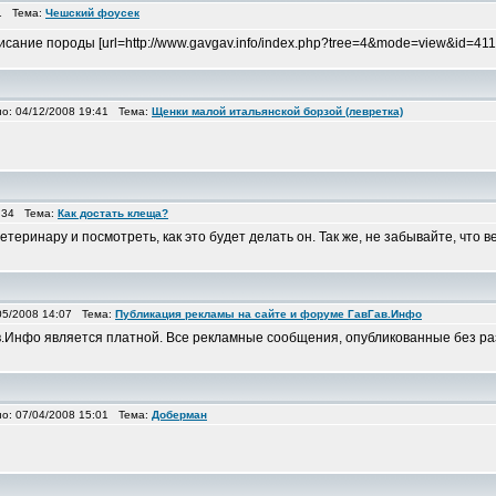
31 Тема:
Чешский фоусек
исание породы [url=http://www.gavgav.info/index.php?tree=4&mode=view&id=41
: 04/12/2008 19:41 Тема:
Щенки малой итальянской борзой (левретка)
:34 Тема:
Как достать клеща?
ветеринару и посмотреть, как это будет делать он. Так же, не забывайте, чт
5/2008 14:07 Тема:
Публикация рекламы на сайте и форуме ГавГав.Инфо
в.Инфо является платной. Все рекламные сообщения, опубликованные без ра
: 07/04/2008 15:01 Тема:
Доберман