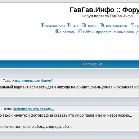
ГавГав.Инфо :: Фор
Форум портала ГавГав.Инфо
Фотоальбом
FAQ
Поиск
Пользователи
Гр
Профиль
Войти и проверить личные сообще
Сообщение
7 Тема:
Какая порода вам ближе?
альный вариант если есть дети никогда не обидет, очень умная и охраняет и
21 Тема:
Помогите узнать породу…
по такой нечеткой фотографии сказать что либо практически невозможно...
качества - ровно сбоку, спереди, сбо ...