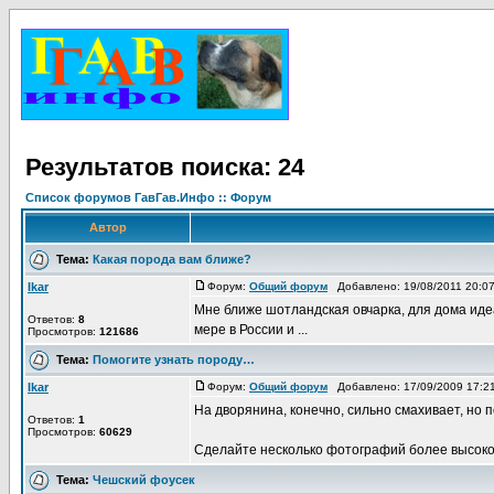
Результатов поиска: 24
Список форумов ГавГав.Инфо :: Форум
Автор
Тема:
Какая порода вам ближе?
Ikar
Форум:
Общий форум
Добавлено: 19/08/2011 20:0
Мне ближе шотландская овчарка, для дома иде
Ответов:
8
мере в России и ...
Просмотров:
121686
Тема:
Помогите узнать породу…
Ikar
Форум:
Общий форум
Добавлено: 17/09/2009 17:
На дворянина, конечно, сильно смахивает, но 
Ответов:
1
Просмотров:
60629
Сделайте несколько фотографий более высокого 
Тема:
Чешский фоусек