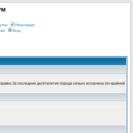
ум
уппы
Регистрация
ния
Вход
справно.За последние десятилетия порода сильно испорчена (по крайней