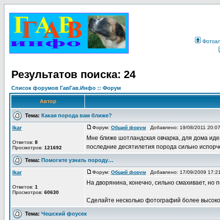
Фотоа
Результатов поиска: 24
Список форумов ГавГав.Инфо :: Форум
Автор
Тема:
Какая порода вам ближе?
Ikar
Форум:
Общий форум
Добавлено: 19/08/2011 20:0
Мне ближе шотландская овчарка, для дома идеа
Ответов:
8
последние десятилетия порода сильно испорчен
Просмотров:
121692
Тема:
Помогите узнать породу…
Ikar
Форум:
Общий форум
Добавлено: 17/09/2009 17:
На дворянина, конечно, сильно смахивает, но 
Ответов:
1
Просмотров:
60630
Сделайте несколько фотографий более высокого 
Тема:
Чешский фоусек