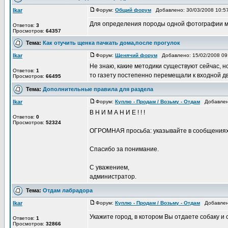
Ikar
Форум:
Общий форум
Добавлено: 30/03/2008 10:
Для определения породы одной фотографии мало
Ответов:
3
Просмотров:
64357
Тема:
Как отучить щенка пачкать дома,после прогулок
Ikar
Форум:
Щенячий форум
Добавлено: 15/02/2008 0
Не знаю, какие методики существуют сейчас, но
Ответов:
1
то газету постепенно перемещали к входной двер
Просмотров:
66495
Тема:
Дополнительные правила для раздела
Ikar
Форум:
Куплю - Продам / Возьму - Отдам
Добавлено
В Н И М А Н И Е ! ! !
Ответов:
0
Просмотров:
52324
ОГРОМНАЯ просьба: указывайте в сообщениях о 
Спасибо за понимание.
С уважением,
администратор.
Тема:
Отдам лабрадора
Ikar
Форум:
Куплю - Продам / Возьму - Отдам
Добавлено
Укажите город, в котором Вы отдаете собаку и с
Ответов:
1
Просмотров:
32866