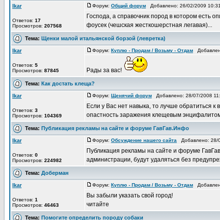
Ikar
Форум:
Общий форум
Добавлено: 26/02/2009 10:
Господа, а справочник пород в котором есть оп
Ответов:
17
фоусек (чешская жесткошерстная легавая)...
Просмотров:
207568
Тема:
Щенки малой итальянской борзой (левретка)
Ikar
Форум:
Куплю - Продам / Возьму - Отдам
Добавлено
Ответов:
5
Рады за вас!
Просмотров:
87845
Тема:
Как достать клеща?
Ikar
Форум:
Щенячий форум
Добавлено: 28/07/2008 11
Если у Вас нет навыка, то лучше обратиться к в
Ответов:
3
опастность заражения клещевым энцифалитом, 
Просмотров:
104369
Тема:
Публикация рекламы на сайте и форуме ГавГав.Инфо
Ikar
Форум:
Обсуждение нашего сайта
Добавлено: 28/0
Публикация рекламы на сайте и форуме ГавГа
Ответов:
0
администрации, будут удаляться без предупреж
Просмотров:
224982
Тема:
Доберман
Ikar
Форум:
Куплю - Продам / Возьму - Отдам
Добавлено
Вы забыли указать свой город!
Ответов:
1
читайте
Просмотров:
46463
Тема:
Помогите определить породу собаки