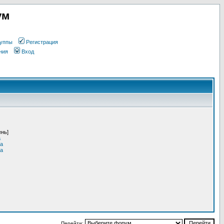
ум
уппы
Регистрация
ния
Вход
ень]
a
Ma
Ma
Перейти: