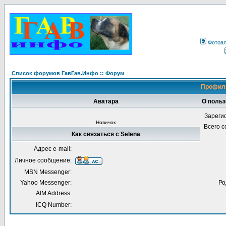
Фотоа
Список форумов ГавГав.Инфо :: Форум
Профиль
Аватара
О польз
Зареги
Новичок
Всего 
Как связаться с Selena
Адрес e-mail:
Личное сообщение:
MSN Messenger:
Yahoo Messenger:
Ро
AIM Address:
ICQ Number: