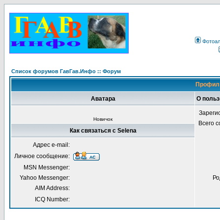
Фотоа
Список форумов ГавГав.Инфо :: Форум
Профиль
Аватара
О польз
Зареги
Новичок
Всего 
Как связаться с Selena
Адрес e-mail:
Личное сообщение:
MSN Messenger:
Yahoo Messenger:
Ро
AIM Address:
ICQ Number: