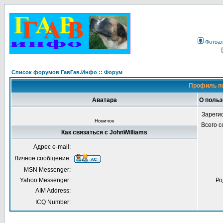
Фотоа
Список форумов ГавГав.Инфо :: Форум
Профиль по
Аватара
О польз
Зареги
Новичок
Всего 
Как связаться с JohnWilliams
Адрес e-mail:
Личное сообщение:
MSN Messenger:
Yahoo Messenger:
Ро
AIM Address:
ICQ Number: