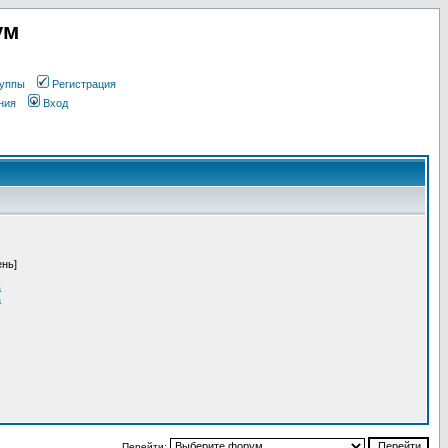
ум
уппы
Регистрация
ния
Вход
ень]
a
a
Перейти: