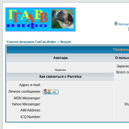
Фотоа
Список форумов ГавГав.Инфо :: Форум
Профиль 
Аватара
О польз
Зареги
Новичок
Всего 
Как связаться с Parrelsa
Адрес e-mail:
Личное сообщение:
MSN Messenger:
Yahoo Messenger:
Ро
AIM Address:
ICQ Number: