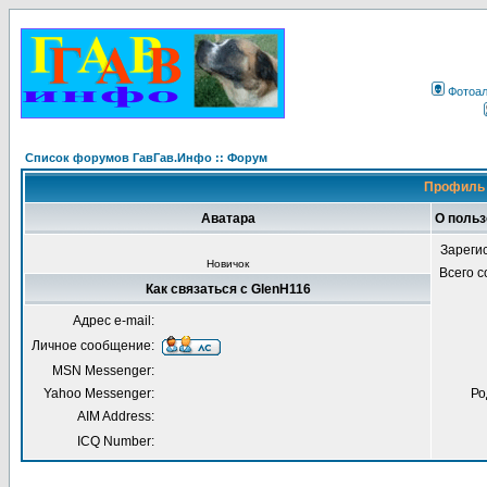
Фотоа
Список форумов ГавГав.Инфо :: Форум
Профиль 
Аватара
О польз
Зареги
Новичок
Всего 
Как связаться с GlenH116
Адрес e-mail:
Личное сообщение:
MSN Messenger:
Yahoo Messenger:
Ро
AIM Address:
ICQ Number: