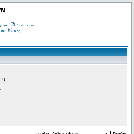
ум
уппы
Регистрация
ния
Вход
ень]
S
S
Перейти: