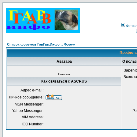
Фотоа
Список форумов ГавГав.Инфо :: Форум
Профиль
Аватара
О поль
Зареги
Новичок
Всего 
Как связаться с ASCRUS
Адрес e-mail:
Личное сообщение:
MSN Messenger:
Yahoo Messenger:
Ро
AIM Address:
ICQ Number: