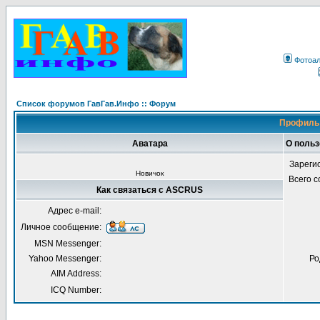
Фотоа
Список форумов ГавГав.Инфо :: Форум
Профиль
Аватара
О поль
Зареги
Новичок
Всего 
Как связаться с ASCRUS
Адрес e-mail:
Личное сообщение:
MSN Messenger:
Yahoo Messenger:
Ро
AIM Address:
ICQ Number: