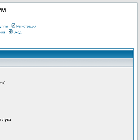
ум
уппы
Регистрация
ния
Вход
ень]
з лука