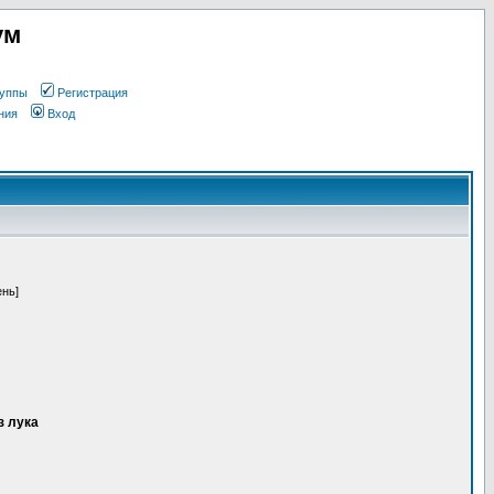
ум
уппы
Регистрация
ния
Вход
ень]
з лука