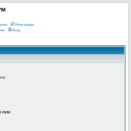
ум
уппы
Регистрация
ния
Вход
ень]
з лука