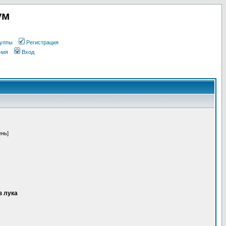
ум
уппы
Регистрация
ния
Вход
ень]
з лука