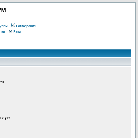
ум
уппы
Регистрация
ния
Вход
ень]
з лука