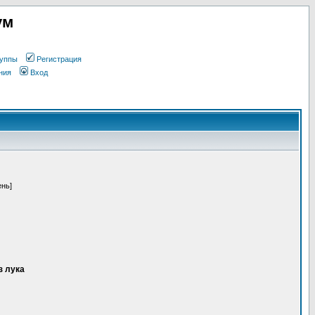
ум
уппы
Регистрация
ния
Вход
ень]
з лука