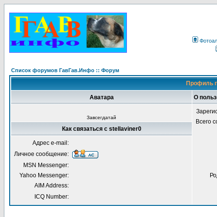
Фотоа
Список форумов ГавГав.Инфо :: Форум
Профиль п
Аватара
О польз
Зареги
Завсегдатай
Всего 
Как связаться с stellaviner0
Адрес e-mail:
Личное сообщение:
MSN Messenger:
Yahoo Messenger:
Ро
AIM Address:
ICQ Number: