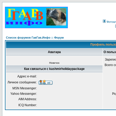
Фотоа
Список форумов ГавГав.Инфо :: Форум
Профиль пользо
Аватара
О польз
Зареги
Новичок
Всего 
Как связаться с kashmirholidaypackage
Адрес e-mail:
Личное сообщение:
MSN Messenger:
Yahoo Messenger:
Ро
AIM Address:
ICQ Number: