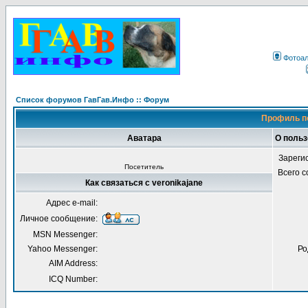
Фотоа
Список форумов ГавГав.Инфо :: Форум
Профиль по
Аватара
О польз
Зареги
Посетитель
Всего 
Как связаться с veronikajane
Адрес e-mail:
Личное сообщение:
MSN Messenger:
Yahoo Messenger:
Ро
AIM Address:
ICQ Number: